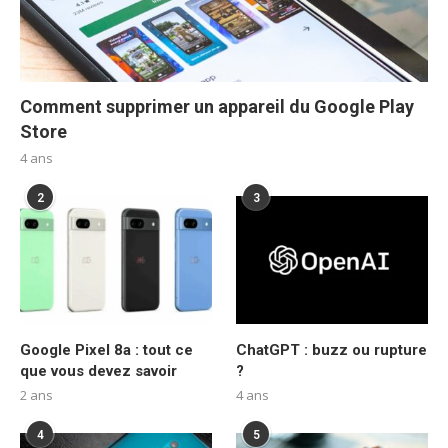
Comment supprimer un appareil du Google Play
Store
4 ans
2
3
Google Pixel 8a : tout ce
ChatGPT : buzz ou rupture
que vous devez savoir
?
2 ans
4 ans
4
5