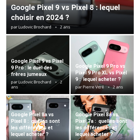
Google Pixel 9 vs Pixel 8 : lequel
choisir en 2024 ?
par
Ludovic Brochard
2 ans
Google Pixel 9 vs Pixel
Google Pixel 9 Pro vs
9 Pro : le duel des
Pixel 9 Pro XL vs Pixel
frères jumeaux
9 : lequel acheter ?
par
Ludovic Brochard
2
ans
par
Pierre Vitré
2 ans
Google Pixel 8a vs
Google Pixel 8a vs
Pixel 8 : quelles sont
Pixel 7a : quelles sont
les différences et
les différences et
lequel acheter ?
lequel acheter ?