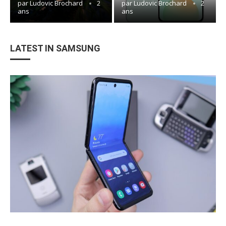
par
Ludovic Brochard
2
par
Ludovic Brochard
2
ans
ans
LATEST IN SAMSUNG