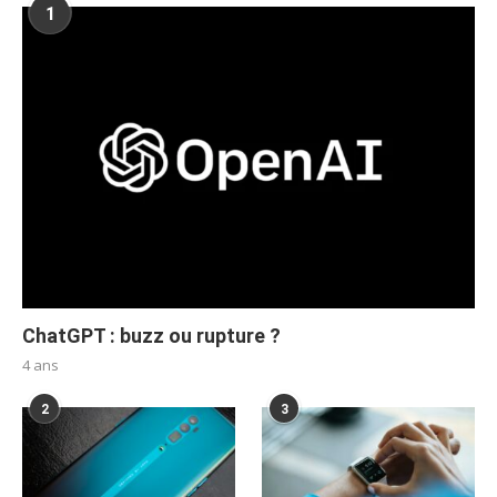
1
ChatGPT : buzz ou rupture ?
4 ans
2
3