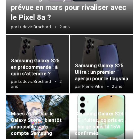
prévue en mars pour rivaliser avec
le Pixel 8a ?
par
Ludovic Brochard
2 ans
Samsung Galaxy S25
Samsung Galaxy S25
en précommande : à
Ultra : un premier
quoi s’attendre ?
aperçu pour le flagship
par
Ludovic Brochard
2
ans
par
Pierre Vitré
2 ans
Mises à jour sur le
Samsung Galaxy S24
Galaxy Store : bientôt
FE : fuites, coloris et
impossible sans
charge sans fil 15W
compte Samsung
confirmés