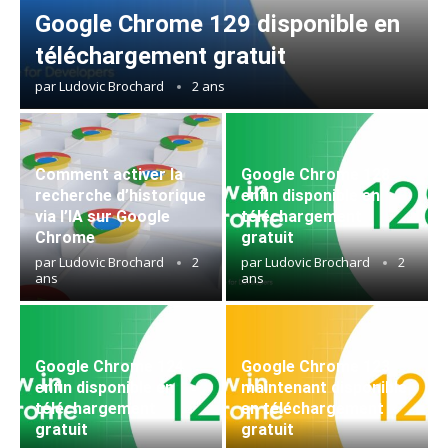
Google Chrome 129 disponible en
téléchargement gratuit
par
Ludovic Brochard
2 ans
Comment activer la
Google Chrome 128
recherche d’historique
enfin disponible en
via l’IA sur Google
téléchargement
Chrome
gratuit
par
Ludovic Brochard
2
par
Ludovic Brochard
2
ans
ans
Google Chrome 124
Google Chrome 123
enfin disponible en
maintenant disponible
téléchargement
en téléchargement
gratuit
gratuit