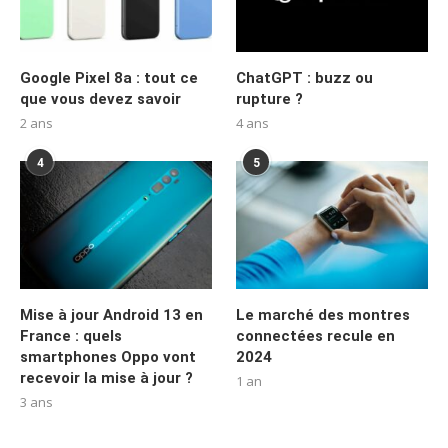
Google Pixel 8a : tout ce
ChatGPT : buzz ou
que vous devez savoir
rupture ?
2 ans
4 ans
4
5
Mise à jour Android 13 en
Le marché des montres
France : quels
connectées recule en
smartphones Oppo vont
2024
recevoir la mise à jour ?
1 an
3 ans