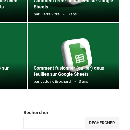
ule avec
Comment créer un tableau sur Google
ts
Sheets
par
Pierre Vitré
3 ans
 sur
Comment fusionner (ou lier) deux
feuilles sur Google Sheets
par
Ludovic Brochard
3 ans
Rechercher
RECHERCHER