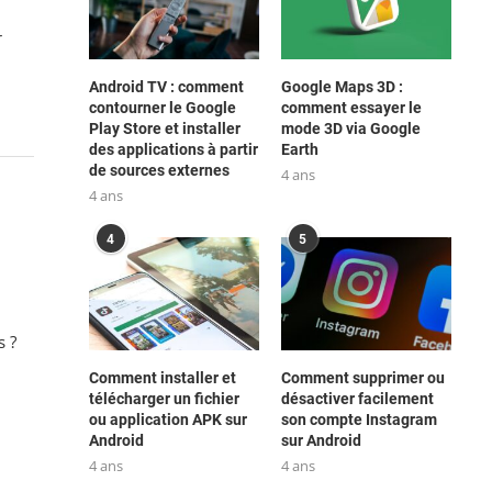
r
Android TV : comment
Google Maps 3D :
contourner le Google
comment essayer le
Play Store et installer
mode 3D via Google
des applications à partir
Earth
de sources externes
4 ans
4 ans
4
5
s ?
Comment installer et
Comment supprimer ou
télécharger un fichier
désactiver facilement
ou application APK sur
son compte Instagram
Android
sur Android
4 ans
4 ans