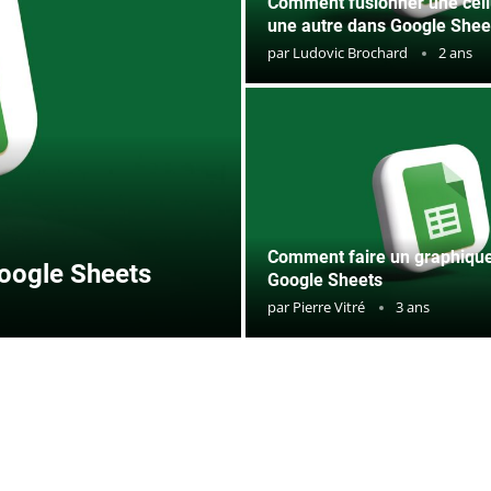
Comment fusionner une cell
une autre dans Google Shee
par
Ludovic Brochard
2 ans
Comment faire un graphique
oogle Sheets
Google Sheets
par
Pierre Vitré
3 ans