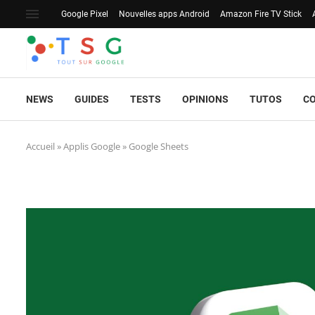
Google Pixel
Nouvelles apps Android
Amazon Fire TV Stick
NEWS
GUIDES
TESTS
OPINIONS
TUTOS
C
Accueil
»
Applis Google
»
Google Sheets