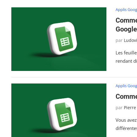
Applis Goog
Commen
Google
par
Ludov
Les feuil
rendant di
Applis Goog
Commen
par
Pierre
Vous avez
différente