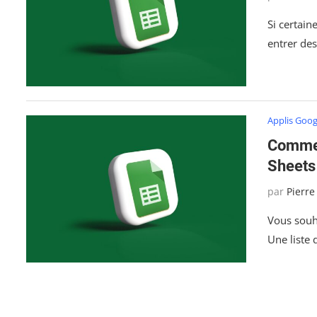
Si certai
entrer de
Applis Goog
Commen
Sheets
par
Pierre
Vous souha
Une liste