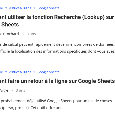
le
Astuces/Tutos
Google Sheets
t utiliser la fonction Recherche (Lookup) sur
 Sheets
ic Brochard
3 ans
les de calcul peuvent rapidement devenir encombrées de données,
fficile la localisation des informations spécifiques dont vous ave
le
Astuces/Tutos
Google Sheets
t faire un retour à la ligne sur Google Sheets
 Vitré
3 ans
 probablement déjà utilisé Google Sheets pour un tas de choses
s (perso, pro etc). Cet outil offre une …