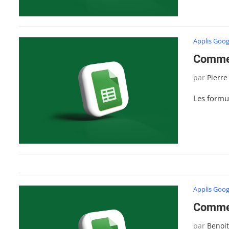
Applis Goog
Commen
par
Pierre
Les formul
Applis Goog
Commen
par
Benoi