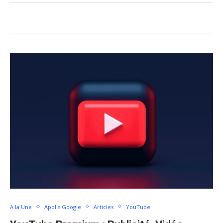
A la Une
Applis Google
Articles
YouTube