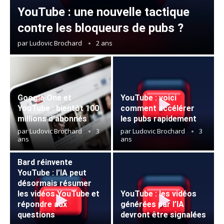
YouTube : une nouvelle tactique
contre les bloqueurs de pubs ?
par
Ludovic Brochard
2 ans
Google One et
YouTube : voici
YouTube : bientôt 100
comment accélérer
millions d’abonnés
les pubs rapidement
par
Ludovic Brochard
3
par
Ludovic Brochard
3
ans
ans
Bard réinvente
YouTube : l’IA peut
désormais résumer
les vidéos YouTube et
YouTube : les vidéos
répondre aux
générées par l’IA
questions
devront être signalées