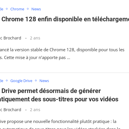
le
Chrome
News
 Chrome 128 enfin disponible en téléchargem
ic Brochard
2 ans
lancé la version stable de Chrome 128, disponible pour tous les
rs. Cette mise à jour n’apporte pas …
le
Google Drive
News
 Drive permet désormais de générer
tiquement des sous-titres pour vos vidéos
ic Brochard
2 ans
ve propose une nouvelle fonctionnalité plutôt pratique : la
n automatique de sous-titres pour les vidéos stockées dans le …