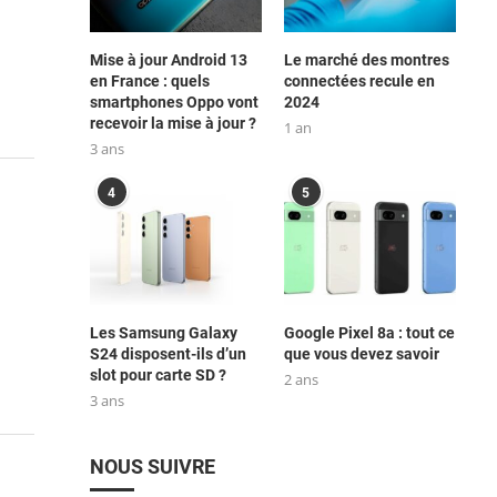
Mise à jour Android 13
Le marché des montres
en France : quels
connectées recule en
smartphones Oppo vont
2024
recevoir la mise à jour ?
1 an
3 ans
4
5
Les Samsung Galaxy
Google Pixel 8a : tout ce
S24 disposent-ils d’un
que vous devez savoir
slot pour carte SD ?
2 ans
3 ans
NOUS SUIVRE