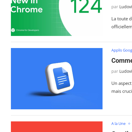
par
Ludov
La toute d
officiell
Applis Goog
Commen
par
Ludov
Un aspect
mais cruci
A la Une