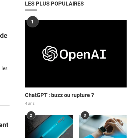
LES PLUS POPULAIRES
1
 de
 les
ChatGPT : buzz ou rupture ?
4 ans
2
3
ent