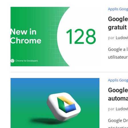
Applis Goog
Google
gratuit
par
Ludov
Google a 
utilisateu
Applis Goog
Google
automa
par
Ludov
Google Dri
génératio