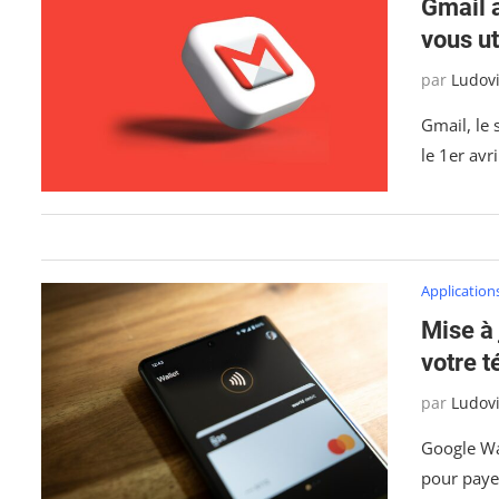
Gmail 
vous ut
par
Ludov
Gmail, le 
le 1er avr
Application
Mise à 
votre 
par
Ludov
Google Wa
pour paye