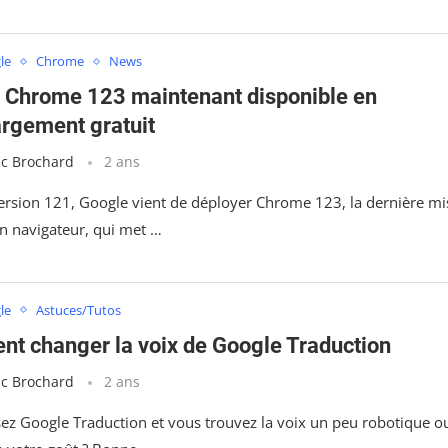
le
Chrome
News
 Chrome 123 maintenant disponible en
argement gratuit
ic Brochard
2 ans
version 121, Google vient de déployer Chrome 123, la dernière mi
on navigateur, qui met …
le
Astuces/Tutos
t changer la voix de Google Traduction
ic Brochard
2 ans
isez Google Traduction et vous trouvez la voix un peu robotique o