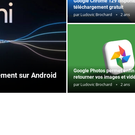
Google Chrome 129 disponib
téléchargement gratuit
par
Ludovic Brochard
2 ans
Google Photos permet enfin
tement sur Android
retourner vos images et vid
par
Ludovic Brochard
2 ans