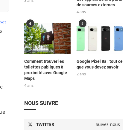
3 ans
de sources externes
4 ans
est
4
5
s
Comment trouver les
Google Pixel 8a : tout ce
toilettes publiques à
que vous devez savoir
proximité avec Google
2 ans
Maps
4 ans
de
NOUS SUIVRE
que
TWITTER
Suivez-nous