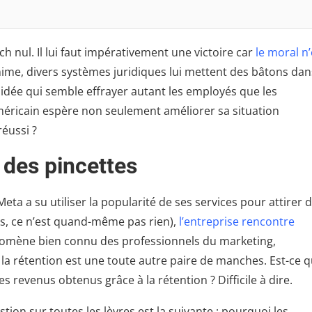
ch nul. Il lui faut impérativement une victoire car
le moral n’
nime, divers systèmes juridiques lui mettent des bâtons dan
e idée qui semble effrayer autant les employés que les
méricain espère non seulement améliorer sa situation
réussi ?
 des pincettes
eta a su utiliser la popularité de ses services pour attirer 
is, ce n’est quand-même pas rien),
l’entreprise rencontre
nomène bien connu des professionnels du marketing,
e; la rétention est une toute autre paire de manches. Est-ce 
s revenus obtenus grâce à la rétention ? Difficile à dire.
tion sur toutes les lèvres est la suivante : pourquoi les