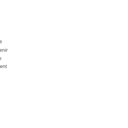
e
enir
e
ment