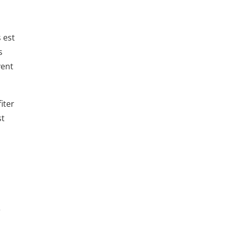
 est
s
vent
iter
st
e