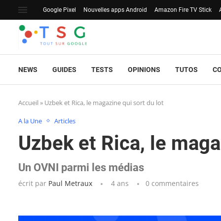
Google Pixel
Nouvelles apps Android
Amazon Fire TV Stick
NEWS
GUIDES
TESTS
OPINIONS
TUTOS
C
Accueil
»
Uzbek et Rica, le magazine qui sort du lot
A la Une
Articles
Uzbek et Rica, le magaz
Un OVNI parmi les médias
écrit par
Paul Metraux
4 ans
0 commentaires