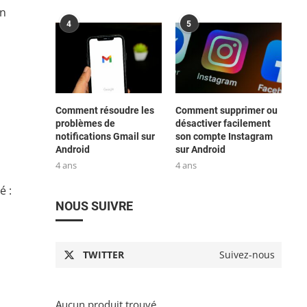
on
4
5
u
Comment résoudre les
Comment supprimer ou
problèmes de
désactiver facilement
notifications Gmail sur
son compte Instagram
Android
sur Android
4 ans
4 ans
é :
NOUS SUIVRE
TWITTER
Suivez-nous
Aucun produit trouvé.