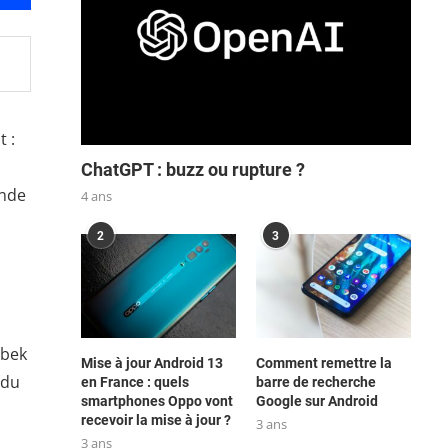
t :
ChatGPT : buzz ou rupture ?
onde
4 ans
2
3
zbek
Mise à jour Android 13
Comment remettre la
 du
en France : quels
barre de recherche
smartphones Oppo vont
Google sur Android
recevoir la mise à jour ?
3 ans
3 ans