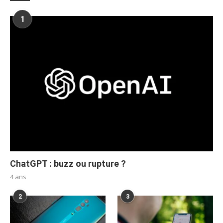
1
ChatGPT : buzz ou rupture ?
4 ans
2
3