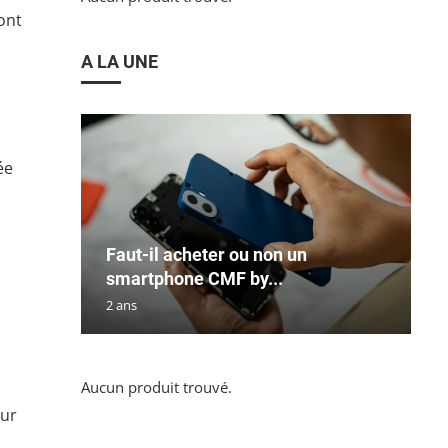
ont
A LA UNE
ée
Faut-il acheter ou non un
smartphone CMF by...
2 ans
Aucun produit trouvé.
our