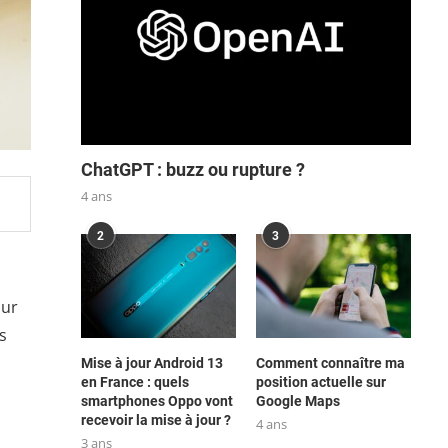
ChatGPT : buzz ou rupture ?
4 ans
2
3
our
s
Mise à jour Android 13
Comment connaître ma
en France : quels
position actuelle sur
smartphones Oppo vont
Google Maps
n
recevoir la mise à jour ?
4 ans
3 ans