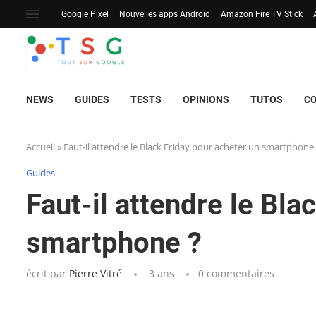
Google Pixel
Nouvelles apps Android
Amazon Fire TV Stick
NEWS
GUIDES
TESTS
OPINIONS
TUTOS
C
Accueil
»
Faut-il attendre le Black Friday pour acheter un smartphone
Guides
Faut-il attendre le Bla
smartphone ?
écrit par
Pierre Vitré
3 ans
0 commentaires