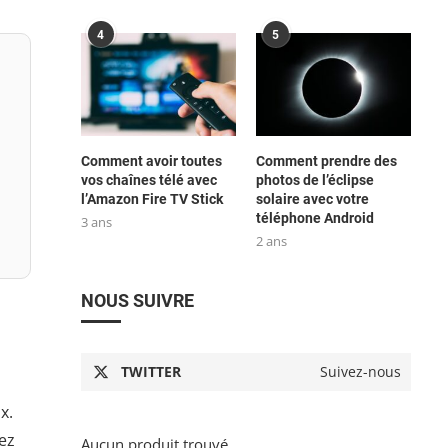
4
5
Comment avoir toutes
Comment prendre des
vos chaînes télé avec
photos de l’éclipse
l’Amazon Fire TV Stick
solaire avec votre
téléphone Android
3 ans
2 ans
NOUS SUIVRE
TWITTER
Suivez-nous
x.
ez
Aucun produit trouvé.