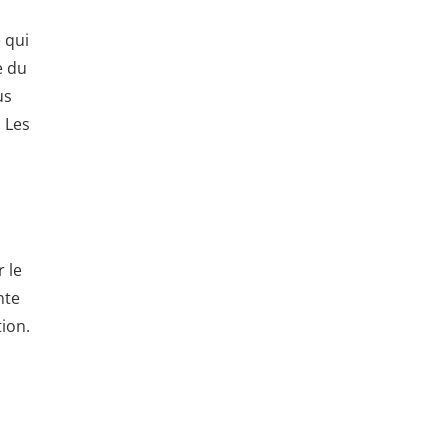
e qui
e du
us
 Les
 le
nte
ion.