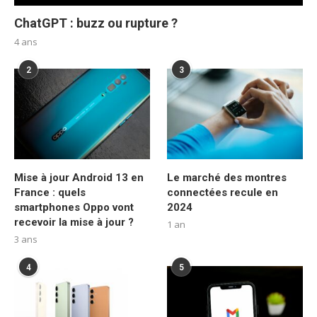
ChatGPT : buzz ou rupture ?
4 ans
2
3
Mise à jour Android 13 en
Le marché des montres
France : quels
connectées recule en
smartphones Oppo vont
2024
recevoir la mise à jour ?
1 an
3 ans
4
5