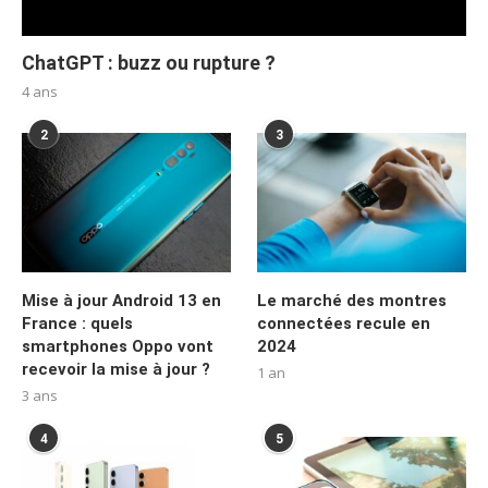
ChatGPT : buzz ou rupture ?
4 ans
2
3
Mise à jour Android 13 en
Le marché des montres
France : quels
connectées recule en
smartphones Oppo vont
2024
recevoir la mise à jour ?
1 an
3 ans
4
5