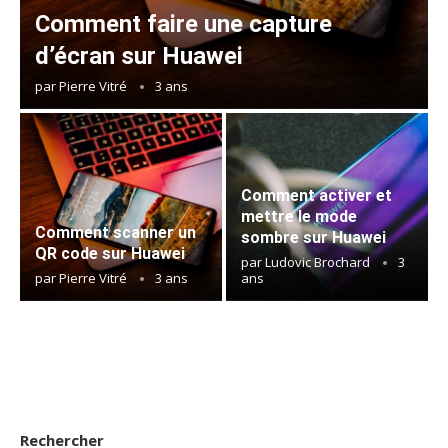
Comment faire une capture
d’écran sur Huawei
par
Pierre Vitré
3 ans
Comment activer et
mettre le mode
Comment scanner un
sombre sur Huawei
QR code sur Huawei
par
Ludovic Brochard
3
par
Pierre Vitré
3 ans
ans
Rechercher