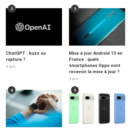
2
3
ChatGPT : buzz ou
Mise à jour Android 13 en
rupture ?
France : quels
smartphones Oppo vont
4 ans
recevoir la mise à jour ?
3 ans
4
5