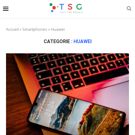
Accueil
»
Smartphones
»
Huawei
CATEGORIE :
HUAWEI