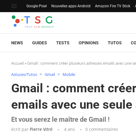
Google Pixel
Nouvelles apps Android
Amazon Fire TV Stick
NEWS
GUIDES
TESTS
OPINIONS
TUTOS
C
Accueil
»
Gmail : comment créer plusieurs adresses emails avec une s
Astuces/Tutos
Gmail
Mobile
Gmail : comment créer
emails avec une seule
Et vous serez le maître de Gmail !
écrit par
Pierre Vitré
4 ans
0 commentaires