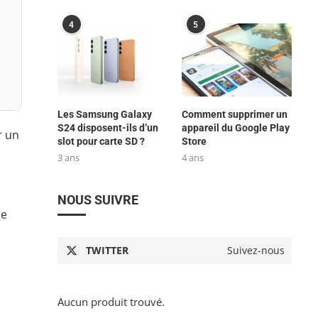
4
5
Les Samsung Galaxy
Comment supprimer un
S24 disposent-ils d’un
appareil du Google Play
r un
slot pour carte SD ?
Store
3 ans
4 ans
NOUS SUIVRE
de
TWITTER
Suivez-nous
Aucun produit trouvé.