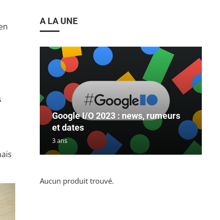
A LA UNE
 en
s
Google I/O 2023 : news, rumeurs
et dates
3 ans
mais
Aucun produit trouvé.