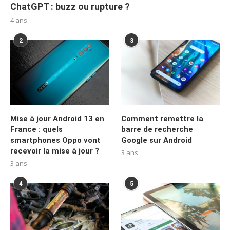
ChatGPT : buzz ou rupture ?
4 ans
2
3
Mise à jour Android 13 en
Comment remettre la
France : quels
barre de recherche
smartphones Oppo vont
Google sur Android
recevoir la mise à jour ?
3 ans
3 ans
4
5