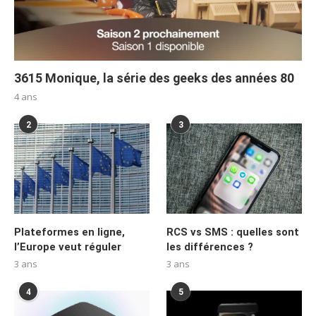
3615 Monique, la série des geeks des années 80
4 ans
2
3
Plateformes en ligne,
RCS vs SMS : quelles sont
l’Europe veut réguler
les différences ?
3 ans
3 ans
4
5