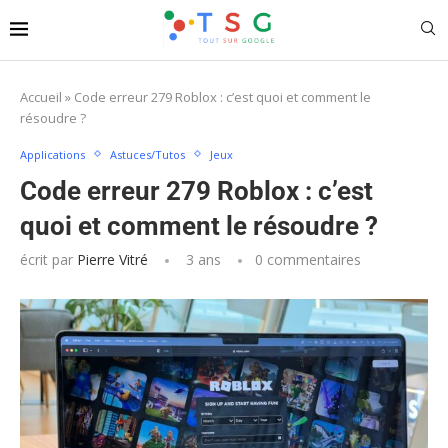
Accueil
»
Code erreur 279 Roblox : c’est quoi et comment le
résoudre ?
Applications
Astuces/Tutos
Jeux
Code erreur 279 Roblox : c’est
quoi et comment le résoudre ?
écrit par
Pierre Vitré
3 ans
0 commentaires