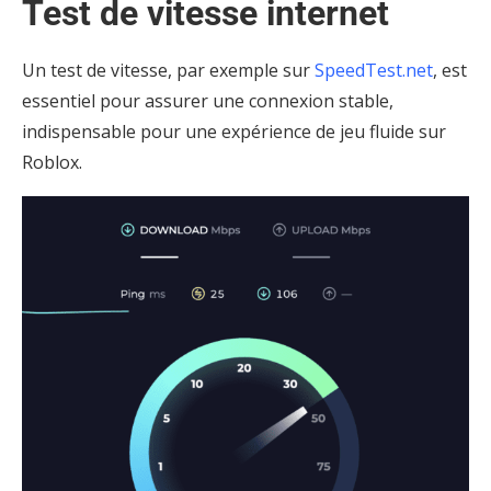
Test de vitesse internet
Un test de vitesse, par exemple sur
SpeedTest.net
, est
essentiel pour assurer une connexion stable,
indispensable pour une expérience de jeu fluide sur
Roblox.