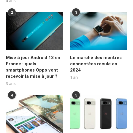
4 ans
2
3
Mise à jour Android 13 en
Le marché des montres
France : quels
connectées recule en
smartphones Oppo vont
2024
recevoir la mise à jour ?
1 an
3 ans
4
5