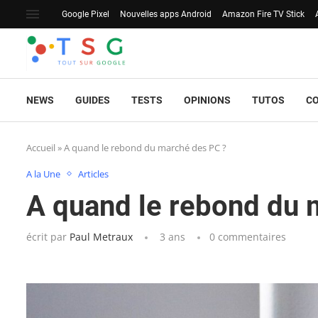
Google Pixel
Nouvelles apps Android
Amazon Fire TV Stick
NEWS
GUIDES
TESTS
OPINIONS
TUTOS
C
Accueil
»
A quand le rebond du marché des PC ?
A la Une
Articles
A quand le rebond du 
écrit par
Paul Metraux
3 ans
0 commentaires