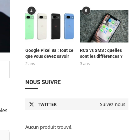
4
5
Google Pixel 8a : tout ce
RCS vs SMS : quelles
que vous devez savoir
sont les différences ?
2 ans
3 ans
NOUS SUIVRE
u
TWITTER
Suivez-nous
les
Aucun produit trouvé.