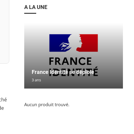
A LA UNE
France Identité se déploie
3 ans
rché
Aucun produit trouvé.
de