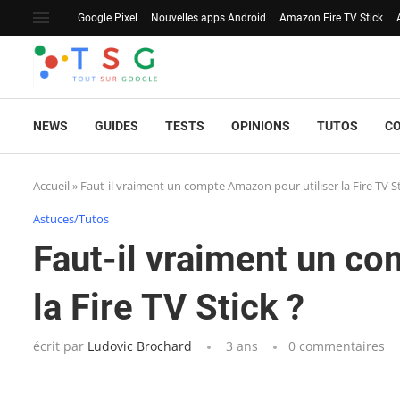
Google Pixel
Nouvelles apps Android
Amazon Fire TV Stick
NEWS
GUIDES
TESTS
OPINIONS
TUTOS
C
Accueil
»
Faut-il vraiment un compte Amazon pour utiliser la Fire TV St
Astuces/Tutos
Faut-il vraiment un co
la Fire TV Stick ?
écrit par
Ludovic Brochard
3 ans
0 commentaires