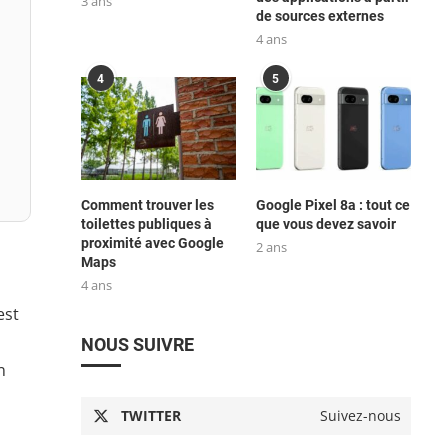
3 ans
de sources externes
4 ans
4
5
Comment trouver les
Google Pixel 8a : tout ce
toilettes publiques à
que vous devez savoir
proximité avec Google
2 ans
Maps
4 ans
est
NOUS SUIVRE
n
TWITTER
Suivez-nous