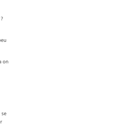
 ?
peu
a on
 se
er