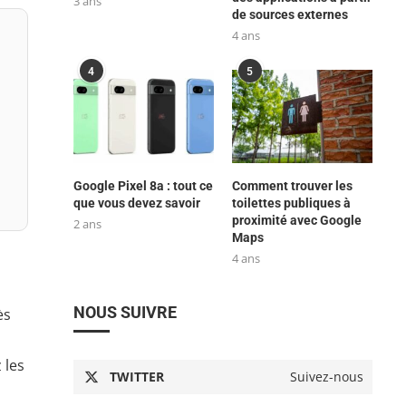
3 ans
de sources externes
4 ans
4
5
Google Pixel 8a : tout ce
Comment trouver les
que vous devez savoir
toilettes publiques à
proximité avec Google
2 ans
Maps
4 ans
NOUS SUIVRE
ès
 les
TWITTER
Suivez-nous