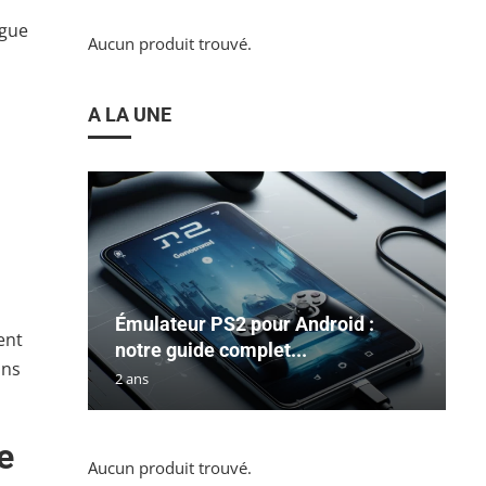
ngue
Aucun produit trouvé.
A LA UNE
Émulateur PS2 pour Android :
ent
notre guide complet...
ans
2 ans
e
Aucun produit trouvé.