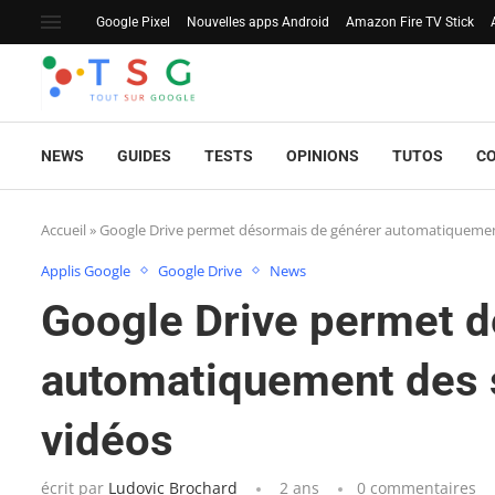
Google Pixel
Nouvelles apps Android
Amazon Fire TV Stick
NEWS
GUIDES
TESTS
OPINIONS
TUTOS
C
Accueil
»
Google Drive permet désormais de générer automatiquement
Applis Google
Google Drive
News
Google Drive permet d
automatiquement des s
vidéos
écrit par
Ludovic Brochard
2 ans
0 commentaires