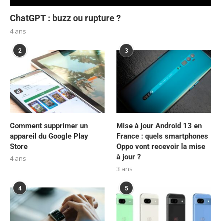
ChatGPT : buzz ou rupture ?
4 ans
2
3
Comment supprimer un
Mise à jour Android 13 en
appareil du Google Play
France : quels smartphones
Store
Oppo vont recevoir la mise
à jour ?
4 ans
3 ans
4
5