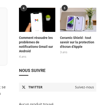
4
5
Comment résoudre les
Ceramic Shield : tout
problèmes de
savoir sur la protection
notifications Gmail sur
d’écran d’Apple
Android
3 ans
4 ans
NOUS SUIVRE
 se
TWITTER
Suivez-nous
u
Aucun produit trouvé.