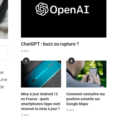
ChatGPT : buzz ou rupture ?
4 ans
2
3
ue
 Une
gle
Mise à jour Android 13
Comment connaître ma
en France : quels
position actuelle sur
smartphones Oppo vont
Google Maps
recevoir la mise à jour ?
4 ans
3 ans