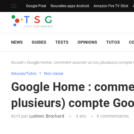
Google Pixel
Nouvelles apps Android
Amazon Fire TV Stick
NEWS
GUIDES
TESTS
OPINIONS
TUTOS
C
Accueil
»
Google Home : comment associer un (ou plusieurs) compte
Astuces/Tutos
Non classé
Google Home : commen
plusieurs) compte Goo
écrit par
Ludovic Brochard
3 ans
0 commentaires