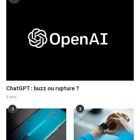
ChatGPT : buzz ou rupture ?
4 ans
2
3