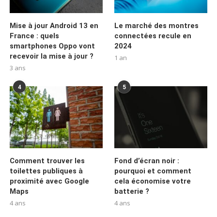
Mise à jour Android 13 en
Le marché des montres
France : quels
connectées recule en
smartphones Oppo vont
2024
recevoir la mise à jour ?
1 an
3 ans
4
5
Comment trouver les
Fond d’écran noir :
toilettes publiques à
pourquoi et comment
proximité avec Google
cela économise votre
Maps
batterie ?
4 ans
4 ans