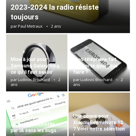
2023-2024 la radio résiste
toujours
par
Paul Metraux
2 ans
Mise à jour pour
Mon téléphone fait
Samsung Galaxy Ring :
n’importe quoi : que
ce qu’il faut savoir
faire ?
par
Ludovic Brochard
2
par
Ludovic Brochard
2
ans
ans
Google teste une
Une coque pour
nouvelle fonction de
Xiaomi Redmi Note 12
recherche assistée
? Voici notre sélection
par IA sans les bugs
!