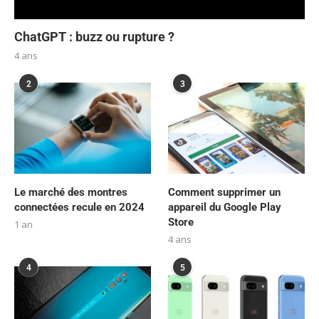
ChatGPT : buzz ou rupture ?
4 ans
2
3
Le marché des montres
Comment supprimer un
connectées recule en 2024
appareil du Google Play
Store
1 an
4 ans
4
5