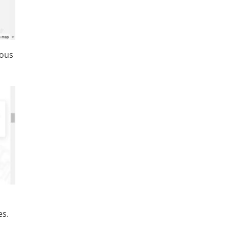
tous
es.