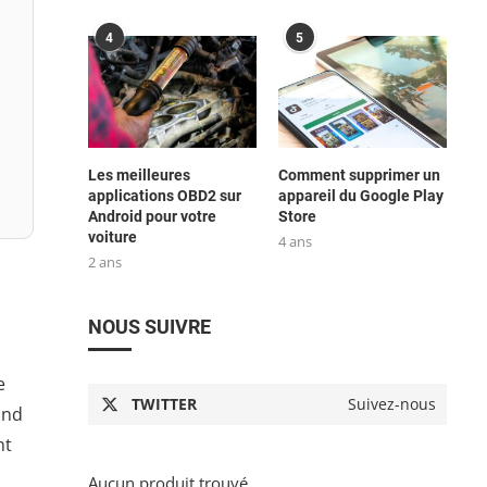
4
5
Les meilleures
Comment supprimer un
applications OBD2 sur
appareil du Google Play
Android pour votre
Store
voiture
4 ans
2 ans
NOUS SUIVRE
e
TWITTER
Suivez-nous
and
nt
Aucun produit trouvé.