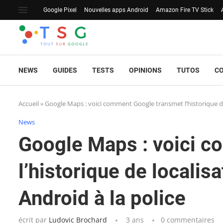
Google Pixel
Nouvelles apps Android
Amazon Fire TV Stick
NEWS
GUIDES
TESTS
OPINIONS
TUTOS
C
Accueil
»
Google Maps : voici comment Google transmet l’historique de 
News
Google Maps : voici 
l’historique de localisa
Android à la police
écrit par
Ludovic Brochard
3 ans
0 commentaires