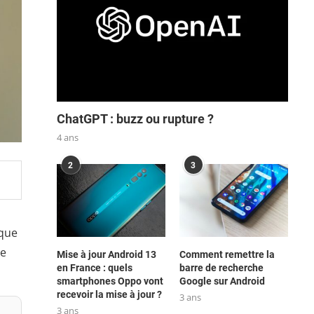
ChatGPT : buzz ou rupture ?
4 ans
2
3
 que
le
Mise à jour Android 13
Comment remettre la
en France : quels
barre de recherche
smartphones Oppo vont
Google sur Android
recevoir la mise à jour ?
3 ans
3 ans