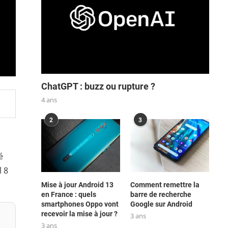
ChatGPT : buzz ou rupture ?
4 ans
2
3
é
l 8
Mise à jour Android 13
Comment remettre la
en France : quels
barre de recherche
smartphones Oppo vont
Google sur Android
recevoir la mise à jour ?
3 ans
3 ans