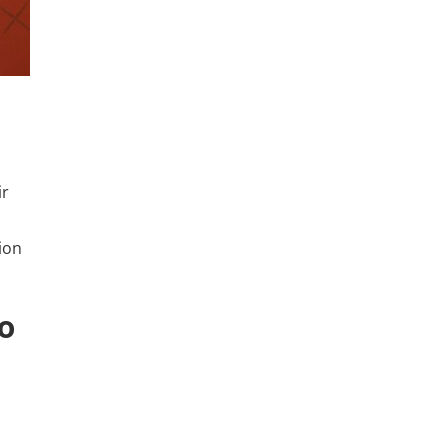
ir
tion
ro