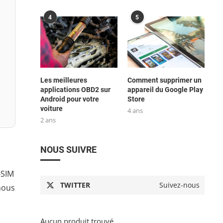
4
5
Les meilleures
Comment supprimer un
applications OBD2 sur
appareil du Google Play
Android pour votre
Store
voiture
4 ans
2 ans
NOUS SUIVRE
-SIM
TWITTER
Suivez-nous
 nous
Aucun produit trouvé.