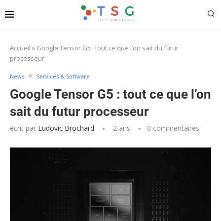
Accueil
»
Google Tensor G5 : tout ce que l’on sait du futur
processeur
News
Services & Software
Google Tensor G5 : tout ce que l’on
sait du futur processeur
écrit par
Ludovic Brochard
2 ans
0 commentaires