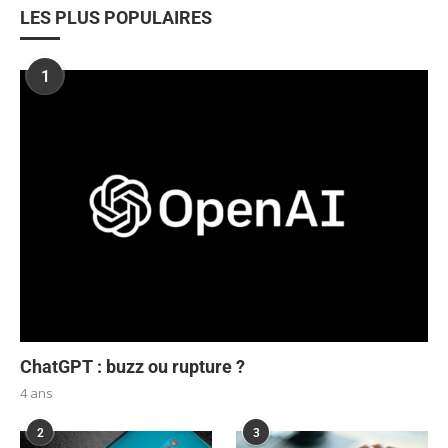
LES PLUS POPULAIRES
1
ChatGPT : buzz ou rupture ?
4 ans
2
3