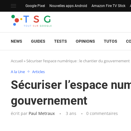
Google Pixel
Nouvelles apps Android
Amazon Fire TV Stick
NEWS
GUIDES
TESTS
OPINIONS
TUTOS
C
Accueil
»
Sécuriser l’espace numérique : le chantier du gouvernement
A la Une
Articles
Sécuriser l’espace num
gouvernement
écrit par
Paul Metraux
3 ans
0 commentaires