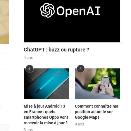
ChatGPT : buzz ou rupture ?
4 ans
2
3
s
Mise à jour Android 13
Comment connaître ma
en France : quels
position actuelle sur
smartphones Oppo vont
Google Maps
recevoir la mise à jour ?
4 ans
3 ans