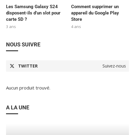
Les Samsung Galaxy S24
Comment supprimer un
disposent-ils d’un slot pour
appareil du Google Play
carte SD ?
Store
3 ans
4 ans
NOUS SUIVRE
TWITTER
Suivez-nous
Aucun produit trouvé.
A LA UNE