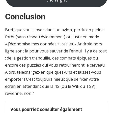
Conclusion
Bref, que vous soyez dans un avion, perdu en pleine
forêt (sans réseau évidemment) ou juste en mode
« j’économise mes données », ces jeux Android hors
ligne sont là pour vous sauver de l’ennui. Il y a de tout
: de la gestion tranquille, des combats épiques ou
encore des puzzles qui vous retourneront le cerveau.
Alors, téléchargez-en quelques-uns et laissez-vous
emporter ! C’est toujours mieux que de fixer votre
écran en attendant que la 4G (ou le Wifi du TGV)
revienne, non ?
Vous pourriez consulter également