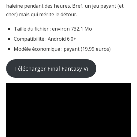
haleine pendant des heures. Bref, un jeu payant (et
cher) mais qui mérite le détour.
Taille du fichier : environ 732,1 Mo
Compatibilité : Android 6.0+
Modèle économique : payant (19,99 euros)
Télécharger Final Fantasy Vi