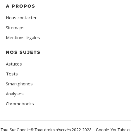
A PROPOS
Nous contacter
Sitemaps
Mentions légales
NOS SUJETS
Astuces
Tests
Smartphones
Analyses
Chromebooks
Tout Sur Google © Tous droits réservés 2022-2023 – Google, YouTube et