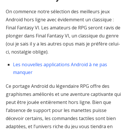
On commence notre sélection des meilleurs jeux
Android hors ligne avec évidemment un classique :
Final Fantasy VI. Les amateurs de RPG seront ravis de
plonger dans Final Fantasy VI, un classique du genre
(oui je sais il y a les autres opus mais je préfère celui-
ci, nostalgie oblige).
Les nouvelles applications Android à ne pas
manquer
Ce portage Android du légendaire RPG offre des
graphismes améliorés et une aventure captivante qui
peut être jouée entièrement hors ligne. Bien que
l’absence de support pour les manettes puisse
décevoir certains, les commandes tactiles sont bien
adaptées, et l’univers riche du jeu vous tiendra en