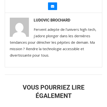
LUDOVIC BROCHARD
Fervent adepte de l'univers high-tech,
j'adore plonger dans les dernières
tendances pour dénicher les pépites de demain. Ma
mission ? Rendre la technologie accessible et
divertissante pour tous.
VOUS POURRIEZ LIRE
ÉGALEMENT