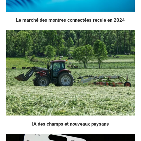
Le marché des montres connectées recule en 2024
IA des champs et nouveaux paysans