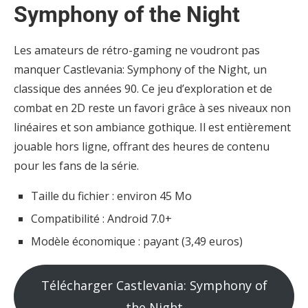
Symphony of the Night
Les amateurs de rétro-gaming ne voudront pas
manquer Castlevania: Symphony of the Night, un
classique des années 90. Ce jeu d’exploration et de
combat en 2D reste un favori grâce à ses niveaux non
linéaires et son ambiance gothique. Il est entièrement
jouable hors ligne, offrant des heures de contenu
pour les fans de la série.
Taille du fichier : environ 45 Mo
Compatibilité : Android 7.0+
Modèle économique : payant (3,49 euros)
Télécharger Castlevania: Symphony of
the Night