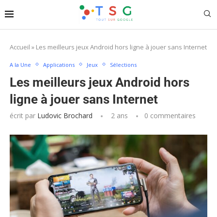
Accueil
»
Les meilleurs jeux Android hors ligne à jouer sans Internet
A la Une
Applications
Jeux
Sélections
Les meilleurs jeux Android hors
ligne à jouer sans Internet
écrit par
Ludovic Brochard
2 ans
0 commentaires