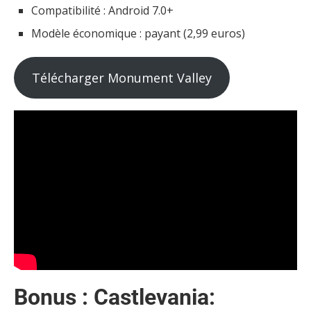
Compatibilité : Android 7.0+
Modèle économique : payant (2,99 euros)
Télécharger Monument Valley
Bonus : Castlevania: