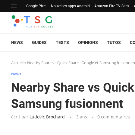
Google Pixel
Nouvelles apps Android
Amazon Fire TV Stick
NEWS
GUIDES
TESTS
OPINIONS
TUTOS
C
Accueil
»
Nearby Share vs Quick Share : Google et Samsung fusionnen
News
Nearby Share vs Quick
Samsung fusionnent
écrit par
Ludovic Brochard
3 ans
0 commentaires