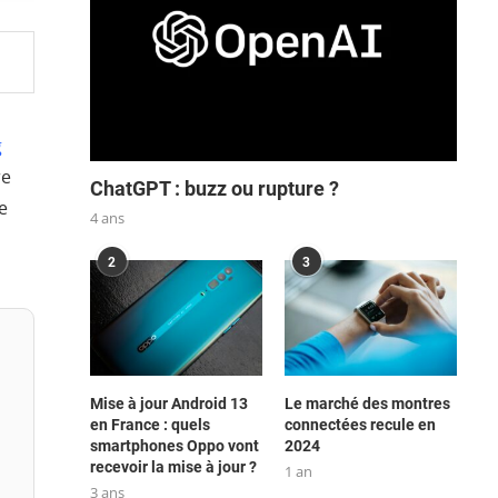
g
re
ChatGPT : buzz ou rupture ?
e
4 ans
2
3
Mise à jour Android 13
Le marché des montres
en France : quels
connectées recule en
smartphones Oppo vont
2024
recevoir la mise à jour ?
1 an
3 ans