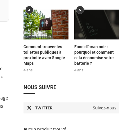
4
5
Comment trouver les
Fond d’écran noir :
toilettes publiques à
pourquoi et comment
proximité avec Google
cela économise votre
Maps
batterie ?
re
4 ans
4 ans
».
NOUS SUIVRE
tage
es
TWITTER
Suivez-nous
Aucun produit trouvé.