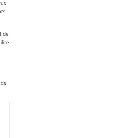
Que
nts
t de
lité
 de