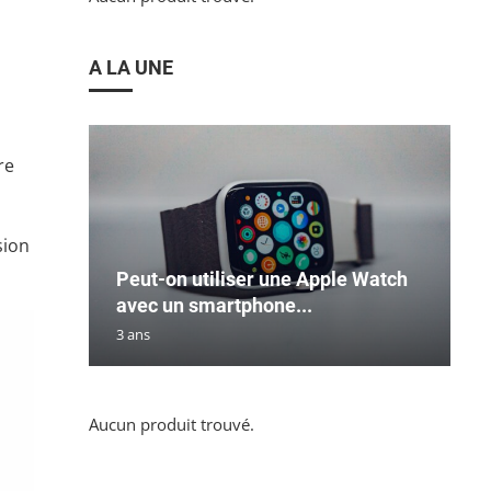
A LA UNE
re
sion
Peut-on utiliser une Apple Watch
avec un smartphone...
3 ans
Aucun produit trouvé.