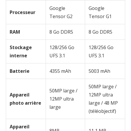
Google
Google
Processeur
Tensor G2
Tensor G1
RAM
8 Go DDR5
8 Go DDR5
Stockage
128/256 Go
128/256 Go
interne
UFS 3.1
UFS 3.1
Batterie
4355 mAh
5003 mAh
50MP large /
50MP large /
Appareil
12MP ultra
12MP ultra
photo arrière
large / 48 MP
large
(téléobjectif)
Appareil
8MP
11,1 MP