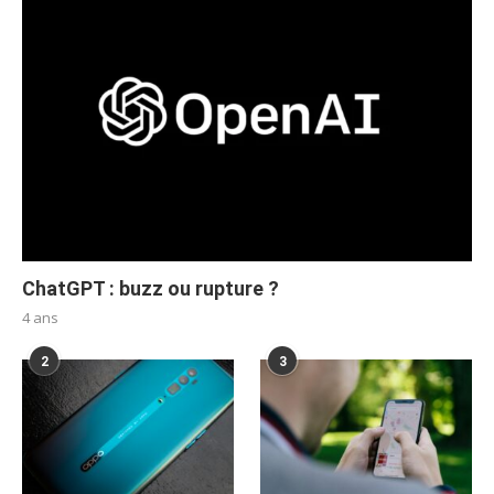
ChatGPT : buzz ou rupture ?
4 ans
2
3