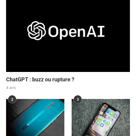
ChatGPT : buzz ou rupture ?
4 ans
2
3