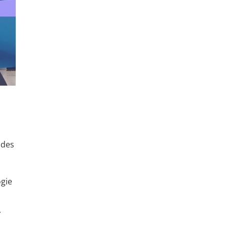
 des
ogie
.