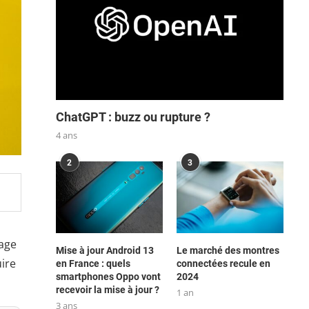
ChatGPT : buzz ou rupture ?
4 ans
2
3
yage
Mise à jour Android 13
Le marché des montres
ire
en France : quels
connectées recule en
smartphones Oppo vont
2024
recevoir la mise à jour ?
1 an
3 ans