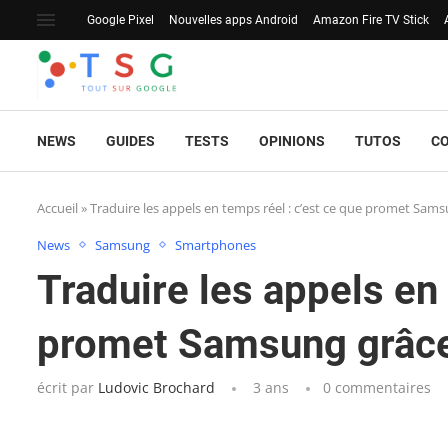
Google Pixel
Nouvelles apps Android
Amazon Fire TV Stick
NEWS
GUIDES
TESTS
OPINIONS
TUTOS
C
Accueil
»
Traduire les appels en temps réel : c’est ce que promet Samsu
News
Samsung
Smartphones
Traduire les appels en 
promet Samsung grâce 
écrit par
Ludovic Brochard
3 ans
0 commentaires