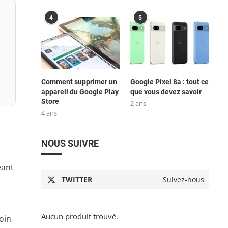
4
5
Comment supprimer un
Google Pixel 8a : tout ce
appareil du Google Play
que vous devez savoir
Store
2 ans
4 ans
NOUS SUIVRE
éant
TWITTER
Suivez-nous
Aucun produit trouvé.
oin