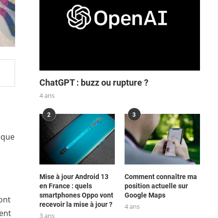
ChatGPT : buzz ou rupture ?
4 ans
2
3
 que
Mise à jour Android 13
Comment connaître ma
en France : quels
position actuelle sur
smartphones Oppo vont
Google Maps
ont
recevoir la mise à jour ?
4 ans
ment
3 ans