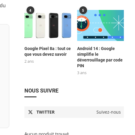
 du
4
5
Google Pixel 8a : tout ce
Android 14 : Google
que vous devez savoir
simplifie le
déverrouillage par code
2 ans
PIN
3 ans
NOUS SUIVRE
TWITTER
Suivez-nous
Aucun produit trouvé.