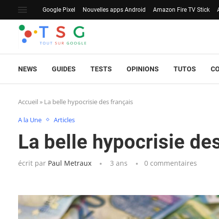
Google Pixel
Nouvelles apps Android
Amazon Fire TV Stick
NEWS
GUIDES
TESTS
OPINIONS
TUTOS
C
Accueil
»
La belle hypocrisie des français
A la Une
Articles
La belle hypocrisie de
écrit par
Paul Metraux
3 ans
0 commentaires