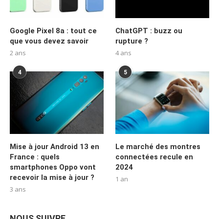
Google Pixel 8a : tout ce
ChatGPT : buzz ou
que vous devez savoir
rupture ?
2 ans
4 ans
4
5
Mise à jour Android 13 en
Le marché des montres
France : quels
connectées recule en
smartphones Oppo vont
2024
recevoir la mise à jour ?
1 an
3 ans
NOUS SUIVRE