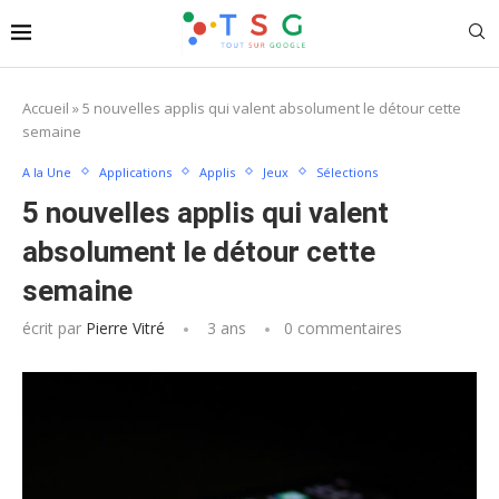
Accueil
»
5 nouvelles applis qui valent absolument le détour cette
semaine
A la Une
Applications
Applis
Jeux
Sélections
5 nouvelles applis qui valent
absolument le détour cette
semaine
écrit par
Pierre Vitré
3 ans
0 commentaires