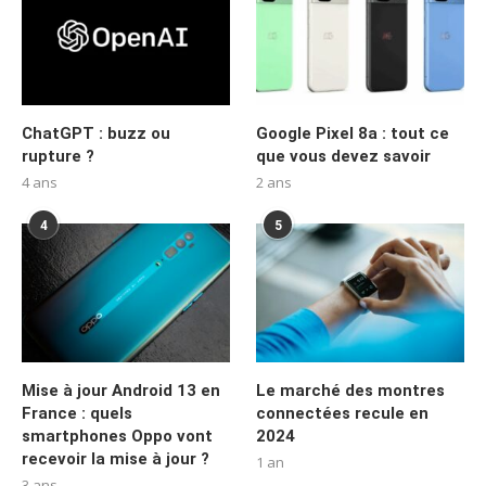
ChatGPT : buzz ou
Google Pixel 8a : tout ce
rupture ?
que vous devez savoir
4 ans
2 ans
4
5
Mise à jour Android 13 en
Le marché des montres
France : quels
connectées recule en
smartphones Oppo vont
2024
recevoir la mise à jour ?
1 an
3 ans