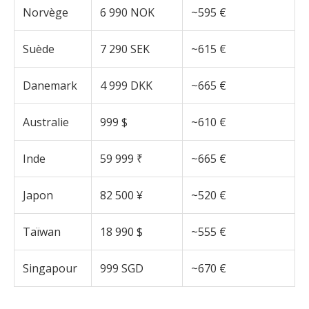
Norvège
6 990 NOK
~595 €
Suède
7 290 SEK
~615 €
Danemark
4 999 DKK
~665 €
Australie
999 $
~610 €
Inde
59 999 ₹
~665 €
Japon
82 500 ¥
~520 €
Taïwan
18 990 $
~555 €
Singapour
999 SGD
~670 €