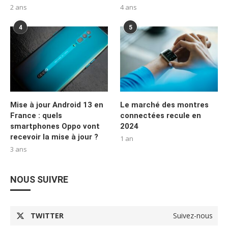
2 ans
4 ans
4
5
Mise à jour Android 13 en
Le marché des montres
France : quels
connectées recule en
smartphones Oppo vont
2024
recevoir la mise à jour ?
1 an
3 ans
NOUS SUIVRE
TWITTER
Suivez-nous