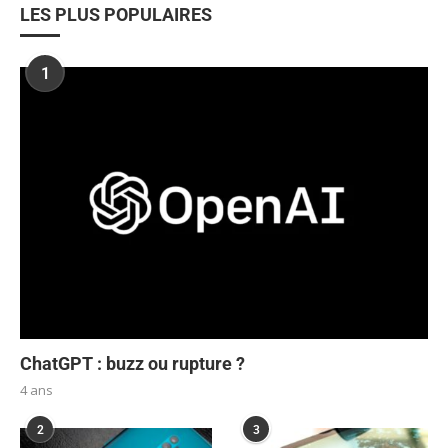
LES PLUS POPULAIRES
1
ChatGPT : buzz ou rupture ?
4 ans
2
3