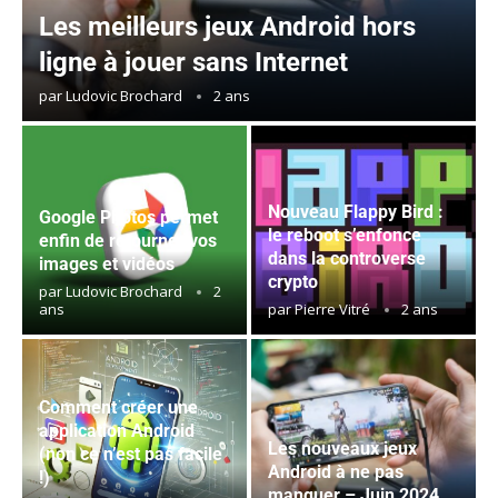
Les meilleurs jeux Android hors
ligne à jouer sans Internet
par
Ludovic Brochard
2 ans
Nouveau Flappy Bird :
Google Photos permet
le reboot s’enfonce
enfin de retourner vos
dans la controverse
images et vidéos
crypto
par
Ludovic Brochard
2
ans
par
Pierre Vitré
2 ans
Comment créer une
application Android
Les nouveaux jeux
(non ce n’est pas facile
Android à ne pas
!)
manquer – Juin 2024