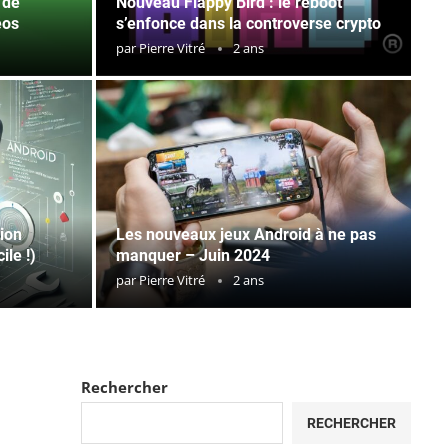
 de
Nouveau Flappy Bird : le reboot
éos
s’enfonce dans la controverse crypto
par
Pierre Vitré
2 ans
ion
Les nouveaux jeux Android à ne pas
ile !)
manquer – Juin 2024
par
Pierre Vitré
2 ans
Rechercher
RECHERCHER