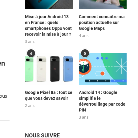
Mise à jour Android 13
Comment connaître ma
en France : quels
position actuelle sur
smartphones Oppo vont
Google Maps
recevoir la mise à jour ?
4 ans
3 ans
4
5
en
Google Pixel 8a : tout ce
Android 14 : Google
vous
que vous devez savoir
simplifie le
déverrouillage par code
2 ans
PIN
3 ans
NOUS SUIVRE