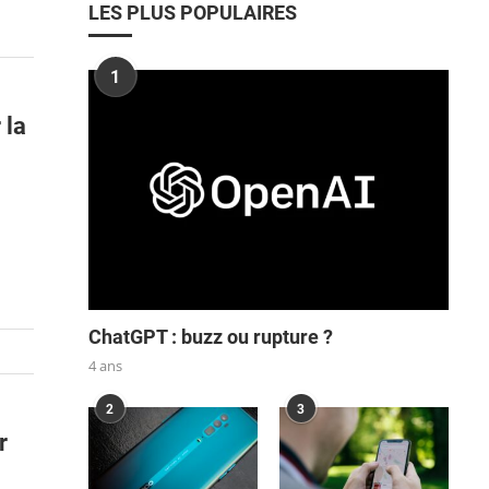
LES PLUS POPULAIRES
1
 la
ChatGPT : buzz ou rupture ?
4 ans
2
3
r