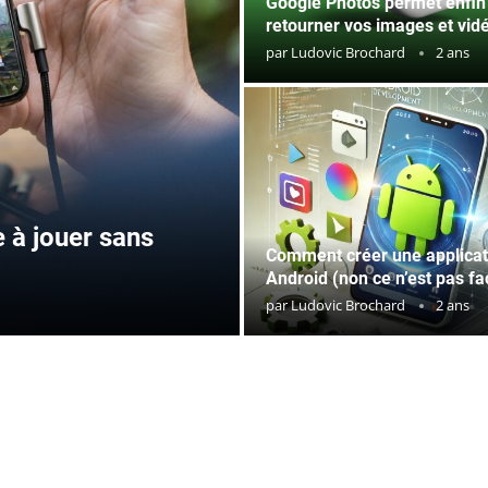
Google Photos permet enfin
retourner vos images et vid
par
Ludovic Brochard
2 ans
e à jouer sans
Comment créer une applicat
Android (non ce n’est pas fac
par
Ludovic Brochard
2 ans