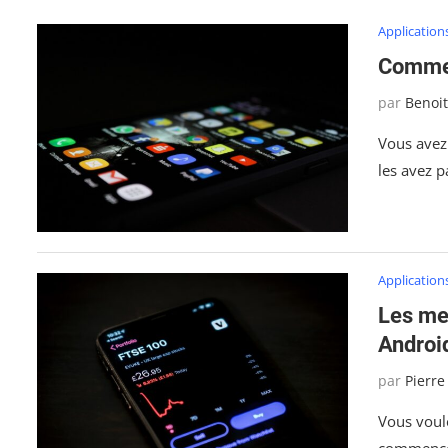
Application
Commen
par
Benoi
Vous avez
les avez 
Application
Les mei
Androi
par
Pierre
Vous voul
commencer