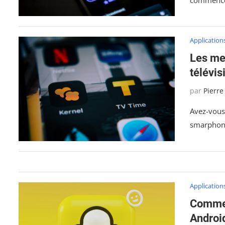
Application
Les me
télévis
par
Pierre
Avez-vous 
smarphone
Application
Commen
Androi