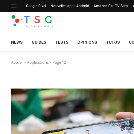
Google Pixel
Nouvelles apps Android
Amazon Fire TV Stick
NEWS
GUIDES
TESTS
OPINIONS
TUTOS
C
Accueil
»
Applications
»
Page 12