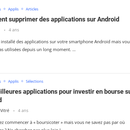
s
Applis
Articles
t supprimer des applications sur Android
t
4 ans
 installé des applications sur votre smartphone Android mais vou
pas utilisées depuis un long moment. …
s
Applis
Sélections
lleures applications pour investir en bourse s
d
 Vitré
4 ans
ez commencer à « boursicoter » mais vous ne savez pas par où
 ? Ne cherchez pas plus loin ! …