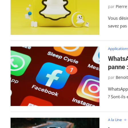
par
Pierre
Vous dési
savez pas
Application
WhatsA
panne :
par
Benoi
WhatsApp,
? Sont-ils
A la Une