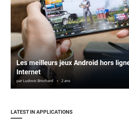
Les meilleurs jeux Android hors lign
Internet
par
Ludovic Brochard
2 ans
LATEST IN APPLICATIONS