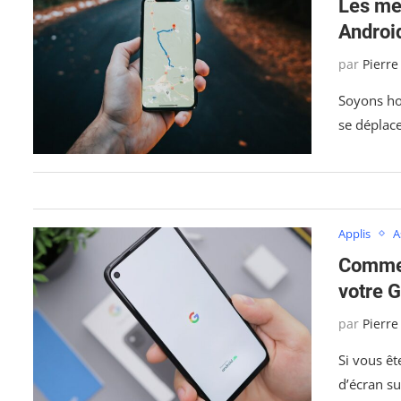
Les mei
Androi
par
Pierre
Soyons ho
se déplac
Applis
A
Commen
votre 
par
Pierre
Si vous êt
d’écran su