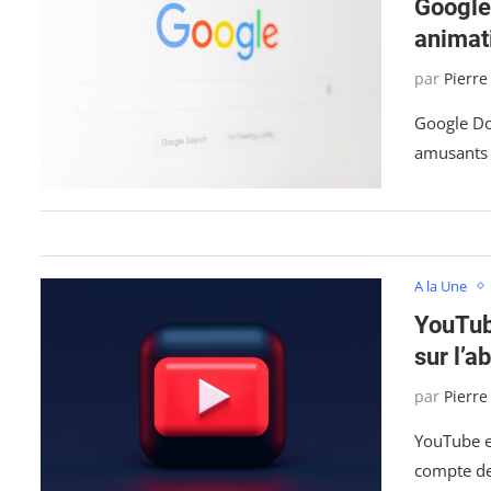
Google 
animat
par
Pierre
Google Do
amusants 
A la Une
YouTube
sur l’
par
Pierre
YouTube es
compte des