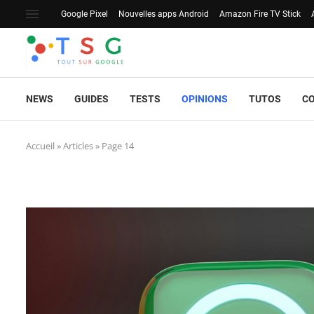
Google Pixel
Nouvelles apps Android
Amazon Fire TV Stick
NEWS
GUIDES
TESTS
OPINIONS
TUTOS
C
Accueil
»
Articles
»
Page 14