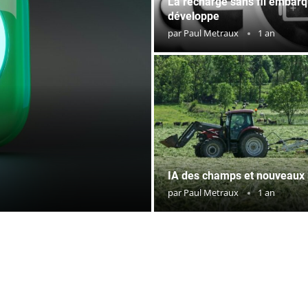
La recharge sans fil embar
développe
par
Paul Metraux
1 an
IA des champs et nouveaux
par
Paul Metraux
1 an