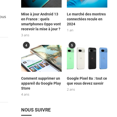
Mise à jour Android 13
Le marché des montres
vous
en France : quels
connectées recule en
smartphones Oppo vont
2024
recevoir la mise à jour ?
1 an
3 ans
4
5
Comment supprimer un
Google Pixel 8a : tout ce
appareil du Google Play
que vous devez savoir
Store
2 ans
4 ans
NOUS SUIVRE