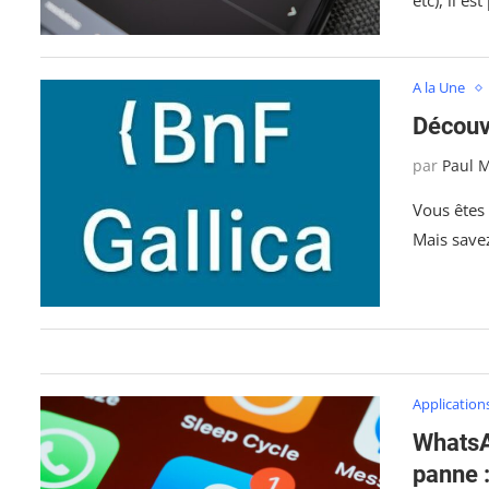
A la Une
Découvr
par
Paul 
Vous êtes 
Mais save
Application
WhatsA
panne :