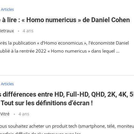
Articles
e à lire : « Homo numericus » de Daniel Cohen
Metraux
4 ans
près la publication « d’Homo economicus », l’économiste Daniel
ublié à la rentrée 2022 « Homo numericus » dans lequel …
Articles
 différences entre HD, Full-HD, QHD, 2K, 4K, 
 Tout sur les définitions d’écran !
 Vitré
4 ans
ous souhaitez acheter un produit tech (smartphone, télé, moniteu
t parfois difficile de s’y retrouver avec les …