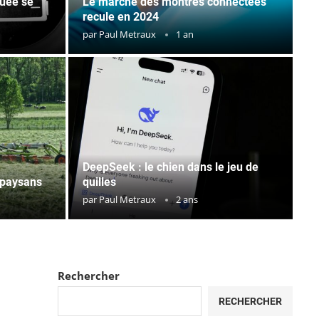
quée se
Le marché des montres connectées
recule en 2024
par
Paul Metraux
1 an
DeepSeek : le chien dans le jeu de
 paysans
quilles
par
Paul Metraux
2 ans
Rechercher
RECHERCHER