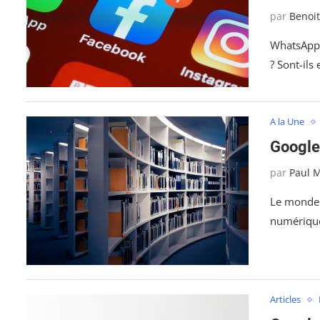
par
Benoi
WhatsApp,
? Sont-ils
A la Une
Google 
par
Paul 
Le monde d
numérique
Articles