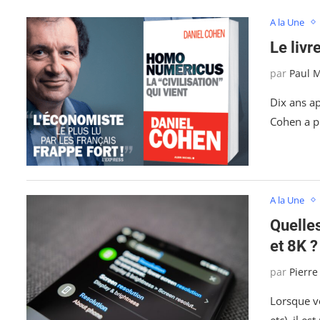
A la Une
Le livr
par
Paul 
Dix ans a
Cohen a p
A la Une
Quelles
et 8K ?
par
Pierre
Lorsque v
etc), il es