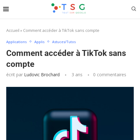
Accueil
»
Comment accéder à TikTok sans compte
Applications
Applis
Astuces/Tutos
Comment accéder à TikTok sans
compte
écrit par
Ludovic Brochard
3 ans
0 commentaires