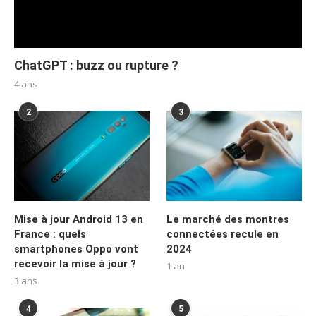
ChatGPT : buzz ou rupture ?
4 ans
2
3
Mise à jour Android 13 en
Le marché des montres
France : quels
connectées recule en
smartphones Oppo vont
2024
recevoir la mise à jour ?
1 an
3 ans
4
5