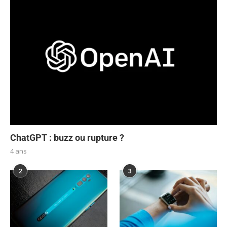
ChatGPT : buzz ou rupture ?
4 ans
2
3