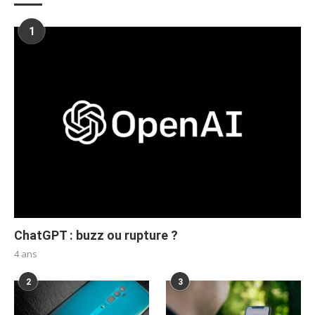
1
ChatGPT : buzz ou rupture ?
4 ans
2
3