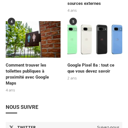
sources externes
4 ans
4
5
Comment trouver les
Google Pixel 8a : tout ce
toilettes publiques à
que vous devez savoir
proximité avec Google
2 ans
Maps
4 ans
NOUS SUIVRE
TWITTER
Suivez-nous